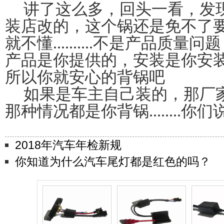
讲了这么多，回头一看，发
装店改的，这个锅还是免不了
就不懂
..........
不是产品质量问题
产品是你提供的，安装是你安
所以你就安心的背锅吧
如果是车主自己装的，那厂
那种情况都是你背锅
........
你们
2018年汽车年检新规
你知道为什么汽车尾灯都是红色的吗？